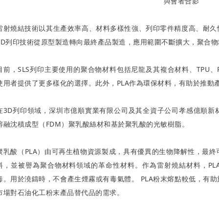
與會者合影
雷射燒結技術以其生產效率高、材料多樣性強、列印零件精度高、耐久
3D列印技術從原型製造轉向最終產品製造，應用範圍不斷擴大，聚合
目前，SLS列印主要使用的聚合物材料包括尼龍及其複合材料、TPU、PPS
使用者提供了更多樣化的選擇。此外，PLA作為環保材料，有助於推動
在3D列印領域，深圳市億順實業有限公司及其全資子公司孝感億順新
熔融沈積成型（FDM）聚乳酸絲材和基於聚乳酸的光敏樹脂。
聚乳酸（PLA）由可再生植物資源製成，具有優異的生物降解性，最
料，並被譽為聚合物材料領域的革命性材料。作為雷射燒結材料，PL
毒。用於澆鑄時，不會產生煙霧或有毒氣體。 PLA粉末熔點較低，有
市場對石油化工粉末產品替代品的需求。