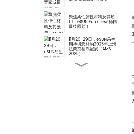
聚焦柔性彈性材料及其應
用：eSUN Formnext德國
展後回顧！
11月26-29日，eSUN易生
期待與您相約2025年上海
法蘭克福汽配展（AMS
2025）
創新材料 × 創新應用 |
eSUN 亮相 2025 年德國
Formnext 展會
iSUN3D單組分彈性樹脂3D
列印解決方案正式發表！
以材料技術定義製造業的未
來－eSUN誠摯邀請您參加
2025年德國Formnext展
會