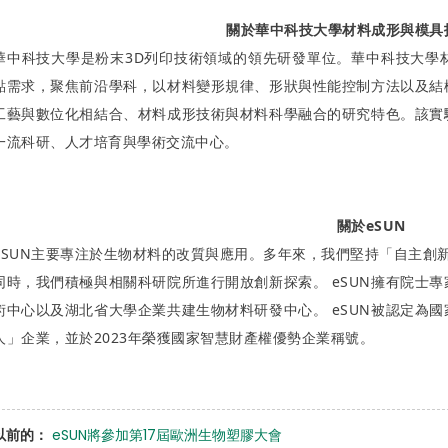
關於華中科技大學材料成形與模具
華中科技大學是粉末3D列印技術領域的領先研發單位。華中科技大學
點需求，聚焦前沿學科，以材料變形規律、形狀與性能控制方法以及結
工藝與數位化相結合、材料成形技術與材料科學融合的研究特色。該實
一流科研、人才培育與學術交流中心。
關於eSUN
eSUN主要專注於生物材料的改質與應用。多年來，我們堅持「自主創
同時，我們積極與相關科研院所進行開放創新探索。 eSUN擁有院士
術中心以及湖北省大學企業共建生物材料研發中心。 eSUN被認定為
人」企業，並於2023年榮獲國家智慧財產權優勢企業稱號。
以前的：
eSUN將參加第17屆歐洲生物塑膠大會