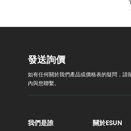
木紋DIY、電影道具還是家
居裝飾？一卷PLA木紋材質
就能搞定！
發送詢價
如有任何關於我們產品或價格表的疑問，請留
內與您聯繫。
我們是誰
關於ESUN