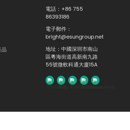
電話：+86 755
86393186
電子郵件：
bright@esungroup.net
地址：中國深圳市南山
產品
區粵海街道高新南九路
55號微軟科通大廈15A