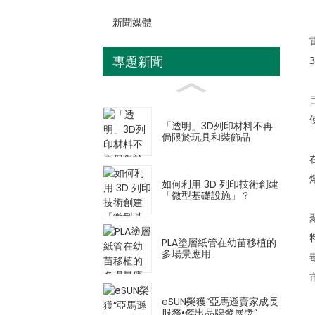
新聞媒體
專題新聞
「透明」3D列印材料不再
侷限於玩具和裝飾品
如何利用 3D 列印技術創建
「微型基礎設施」？
PLA塗層紙管在幼苗移植的
多場景應用
eSUN榮獲“亞馬遜賣家成長
服務•傑出品牌發展獎”