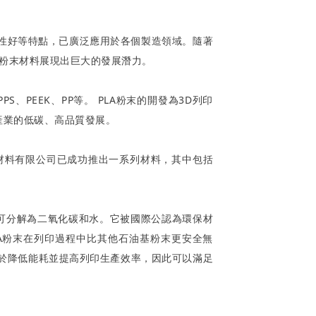
性好等特點，已廣泛應用於各個製造領域。隨著
物粉末材料展現出巨大的發展潛力。
、PEEK、PP等。 PLA粉末的開發為3D列印
產業的低碳、高品質發展。
材料有限公司已成功推出一系列材料，其中包括
終可分解為二氧化碳和水。它被國際公認為環保材
A粉末在列印過程中比其他石油基粉末更安全無
助於降低能耗並提高列印生產效率，因此可以滿足