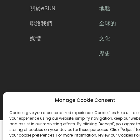
關於eSUN
地點
聯絡我們
全球的
媒體
文化
歷史
Manage Cookie Consent
Cookies give you a personalized experience. Cookie files help us to 
your experience using our website, simplify navigation, keep our webs
and assist in our marketing efforts. By clicking "Accept", you agree to
版權所有©2026 深圳市易順實業有限公司
storing of cookies on your device for these purposes. Click "Adjust" t
your cookie preferences. For more information, review our Cookies Pol