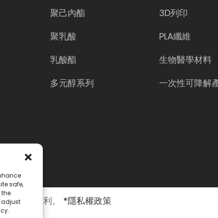
聚己內酯
3D列印
聚乳酸
PLA纖維
乳酸酯
生物醫學材料
多元醇系列
一次性可降解
enhance
ite safe,
 the
。保留所有權利。
*隱私權政策
o adjust
icy.