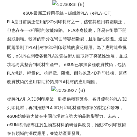
eSUN最新工程用長絲－碳纖維PLA（ePLA-CF）
PLA是目前廣泛使用的3D列印耗材之一，儘管其應用範圍廣泛，
但也存在一些明顯的效能缺陷。 PLA本身較脆，容易在衝擊下開
裂或損壞。較薄的部分在彎曲時容易斷裂，且耐熱性較差。這些
問題限制了PLA耗材在3D列印領域的廣泛應用。為了應對這些挑
戰，eSUN在開發各種PLA改質技術方面取得了突破性進展，並成
功地將其整合到耗材生產中。 eSUN已掌握多種改質技術，包括
PLA增韌、輕量化、抗靜電、阻燃、耐熱以及4D列印技術。這些
改質技術的應用有助於拓展PLA耗材的應用範圍。
從將PLA引入3D列印產業，到提供種類繁多、各具優勢的PLA 3D
列印耗材，再到推動PLA 3D列印耗材國際標準的製定和發布，
eSUN始終致力於在中國市場建立強大的品牌影響力。未來，
eSUN將持續專注於生物基材料的研發與改良，推動3D列印技術
在各領域的深度應用，並協助產業發展。