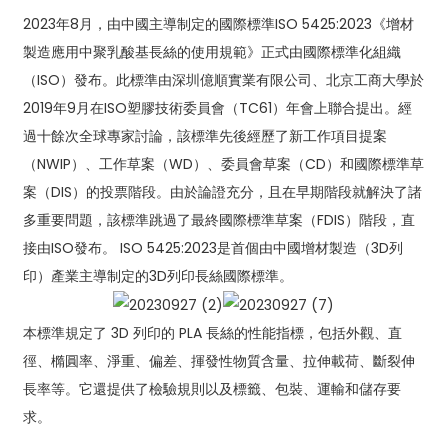
2023年8月，由中國主導制定的國際標準ISO 5425:2023《增材
製造應用中聚乳酸基長絲的使用規範》正式由國際標準化組織
（ISO）發布。此標準由深圳億順實業有限公司、北京工商大學於
2019年9月在ISO塑膠技術委員會（TC61）年會上聯合提出。經
過十餘次全球專家討論，該標準先後經歷了新工作項目提案
（NWIP）、工作草案（WD）、委員會草案（CD）和國際標準草
案（DIS）的投票階段。由於論證充分，且在早期階段就解決了諸
多重要問題，該標準跳過了最終國際標準草案（FDIS）階段，直
接由ISO發布。 ISO 5425:2023是首個由中國增材製造（3D列
印）產業主導制定的3D列印長絲國際標準。
本標準規定了 3D 列印的 PLA 長絲的性能指標，包括外觀、直
徑、橢圓率、淨重、偏差、揮發性物質含量、拉伸載荷、斷裂伸
長率等。它還提供了檢驗規則以及標籤、包裝、運輸和儲存要
求。