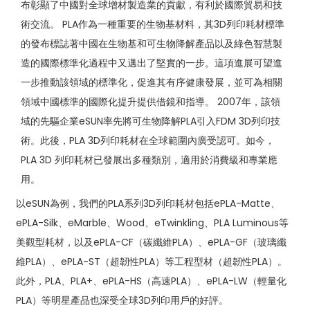
布彰顯了中國對全球增材製造業的貢獻，有利於國際貿易和技
術交流。 PLA作為一種重要的生物基材料，其3D列印耗材標準
的發布標誌著中國在生物基和可生物降解產品以及綠色智慧製
造的國際標準化過程中又邁出了堅實的一步。這項進展可望進
一步推動該領域的標準化，促進其有序健康發展，並可為相關
領域中國標準的國際化提升提供借鏡和指導。 2007年，該領
域的先驅企業eSUN率先將可生物降解PLA引入FDM 3D列印技
術。此後，PLA 3D列印耗材在全球範圍內廣受認可。如今，
PLA 3D 列印耗材已發展出多種類別，適用於消費級和專業應
用。
以eSUN為例，我們的PLA系列3D列印耗材包括ePLA-Matte、
ePLA-Silk、eMarble、Wood、eTwinkling、PLA Luminous等
美觀型耗材，以及ePLA-CF（碳纖維PLA）、ePLA-GF（玻璃纖
維PLA）、ePLA-ST（超韌性PLA）等工程型材（超韌性PLA）。
此外，PLA、PLA+、ePLA-HS（高速PLA）、ePLA-LW（輕量化
PLA）等明星產品也深受全球3D列印用戶的好評。