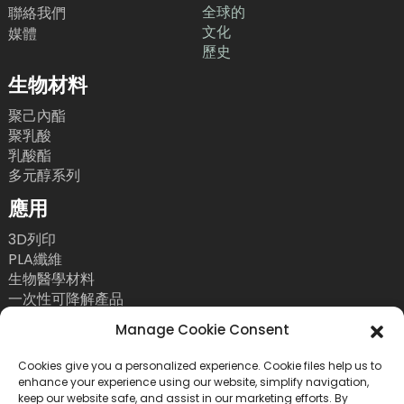
全球的
聯絡我們
文化
媒體
歷史
生物材料
聚己內酯
聚乳酸
乳酸酯
多元醇系列
應用
3D列印
PLA纖維
生物醫學材料
一次性可降解產品
聯絡我們
Manage Cookie Consent
電話：+86 755 86393186
Cookies give you a personalized experience. Cookie files help us to
enhance your experience using our website, simplify navigation,
電子郵件：bright@esungroup.net
keep our website safe, and assist in our marketing efforts. By