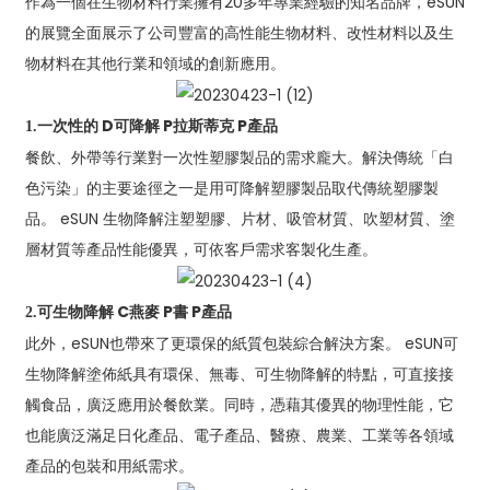
作為一個在生物材料行業擁有20多年專業經驗的知名品牌，eSUN
的展覽全面展示了公司豐富的高性能生物材料、改性材料以及生
物材料在其他行業和領域的創新應用。
一次性的
D
可降解
P
拉斯蒂克
P
產品
1.
餐飲、外帶等行業對一次性塑膠製品的需求龐大。解決傳統「白
色污染」的主要途徑之一是用可降解塑膠製品取代傳統塑膠製
品。 eSUN 生物降解注塑塑膠、片材、吸管材質、吹塑材質、塗
層材質等產品性能優異，可依客戶需求客製化生產。
可生物降解
C
燕麥
P
書
P
產品
2.
此外，eSUN也帶來了更環保的紙質包裝綜合解決方案。 eSUN可
生物降解塗佈紙具有環保、無毒、可生物降解的特點，可直接接
觸食品，廣泛應用於餐飲業。同時，憑藉其優異的物理性能，它
也能廣泛滿足日化產品、電子產品、醫療、農業、工業等各領域
產品的包裝和用紙需求。