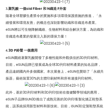
聚乳酸
一個
cid
F
iber 和
N
織造
F
外套
3.
隨著全球塑膠生產禁令的實施和多項環境保護措施的推進，「永
續發展和環境友善」的概念也深刻影響紡織和非織造布產業。
eSUN將以可生物降解纖維、生物材料和綜合解決方案，為紡織和
非織造布產業的發展注入新的環保力量！
3D
P
鈴聲
一個
應用
4.
eSUN圍繞著聚乳酸開發了多種性能和外觀俱佳的3D列印材料。
目前，eSUN品牌已發展成為全球3D列印材料產業的知名品牌，
產品遠銷國內外多個國家。本次展會上，eSUN也贊助了「永續共
振器」藝術裝置30%的主體印刷材料和所有連接列印材料。
此外，基於3D列印材料和3D列印技術在復健醫學領域的應用，
eSUN子品牌iSUN3D推出了成熟完善的3D列印客製化矯正鞋墊系
統，該系統採用新型材料和新技術。目前，iSUN3D定製鞋墊系統