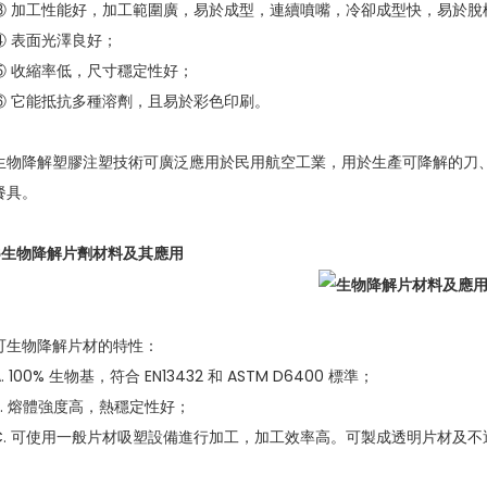
③ 加工性能好，加工範圍廣，易於成型，連續噴嘴，冷卻成型快，易於脫
④ 表面光澤良好；
⑤ 收縮率低，尺寸穩定性好；
⑥ 它能抵抗多種溶劑，且易於彩色印刷。
生物降解塑膠注塑技術可廣泛應用於民用航空工業，用於生產可降解的刀
餐具。
6
生物降解片劑材料及其應用
可生物降解片材的特性：
A. 100% 生物基，符合 EN13432 和 ASTM D6400 標準；
B. 熔體強度高，熱穩定性好；
C. 可使用一般片材吸塑設備進行加工，加工效率高。可製成透明片材及不