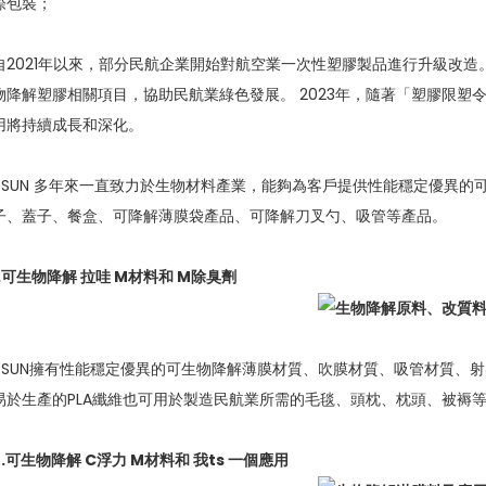
際包裝；
自2021年以來，部分民航企業開始對航空業一次性塑膠製品進行升級改造。 
物降解塑膠相關項目，協助民航業綠色發展。 2023年，隨著「塑膠限塑
用將持續成長和深化。
eSUN 多年來一直致力於生物材料產業，能夠為客戶提供性能穩定優異
子、蓋子、餐盒、可降解薄膜袋產品、可降解刀叉勺、吸管等產品。
1.可生物降解
拉
哇
M
材料和
M
除臭劑
eSUN擁有性能穩定優異的可生物降解薄膜材質、吹膜材質、吸管材質、射
易於生產的PLA纖維也可用於製造民航業所需的毛毯、頭枕、枕頭、被褥
2.可生物降解
C
浮力
M
材料和
我
ts
一個
應用