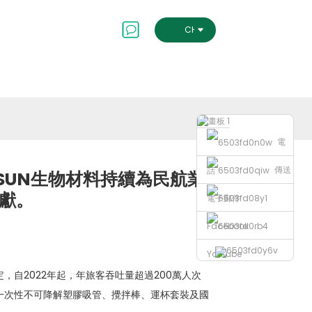
會及治理
聯絡我們
CHINESE TRADITIONAL
電
傳送
話
SUN生物材料持續為民航業
獻。
電子郵件
Facebook
Youtube
定，自2022年起，年旅客吞吐量超過200萬人次
一次性不可降解塑膠吸管、攪拌棒、運杯套裝及國