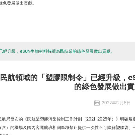
關於eSUN
生物材料
應用程式
媒體
環境、社
公司新聞
已經升級，eSUN生物材料持續為民航業的綠色發展做出貢獻。
民航領域的「塑膠限制令」已經升級，e
的綠色發展做出貢
2022年12月8日
民航局發布的《民航業塑膠污染控制工作計劃（2021-2025年）》明確規
（含）的機場及國內客運航班相關區域禁止提供一次性不可降解塑膠袋、