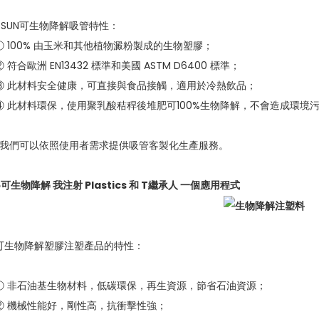
eSUN可生物降解吸管特性：
① 100% 由玉米和其他植物澱粉製成的生物塑膠；
② 符合歐洲 EN13432 標準和美國 ASTM D6400 標準；
③ 此材料安全健康，可直接與食品接觸，適用於冷熱飲品；
④ 此材料環保，使用聚乳酸秸稈後堆肥可100%生物降解，不會造成環境
*我們可以依照使用者需求提供吸管客製化生產服務。
5
可生物降解
我
注射
P
lastics 和
T
繼承人
一個
應用程式
可生物降解塑膠注塑產品的特性：
① 非石油基生物材料，低碳環保，再生資源，節省石油資源；
② 機械性能好，剛性高，抗衝擊性強；