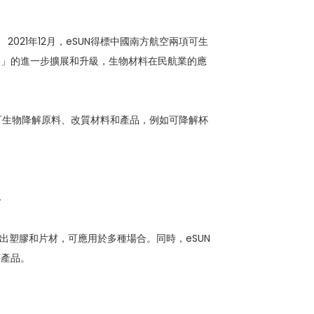
2021年12月，eSUN得標中國南方航空兩項可生
令」的進一步擴展和升級，生物材料在民航業的應
的可生物降解原料、改質材料和產品，例如可降解杯
出塑膠和片材，可應用於多種場合。同時，eSUN
等產品。