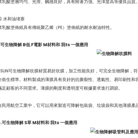
聚乳酸塗層均勻、光滑、觸感良好，具有附著力強、光澤度高等優良品質
⑤ 水和油堵塞
聚乳酸塗佈紙具有傳統聚乙烯（PE）塗佈紙的耐水耐油特性。
3
可生物降解
B
低
F
電影
M
材料和
我
ts
一個
應用
eSUN可生物降解吹膜材質易於吹膜，加工性能良好，可完全生物降解，符合EN
全衛生標準。材料製成的薄膜具有良好的抗撕裂性、透氣性、易印刷性和良好
滿足顧客的不同需求。薄膜的剛度和透明度可根據要求進行調節。
在民用航空工業中，它可以用來製造可降解包裝袋、垃圾袋和其他薄膜產
4.可生物降解
S
草
M
材料和
我
ts
一個
應用