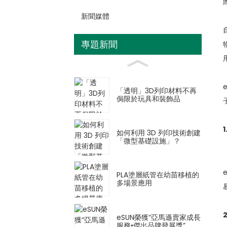
新聞媒體
專題新聞
「透明」3D列印材料不再
侷限於玩具和裝飾品
如何利用 3D 列印技術創建
「微型基礎設施」？
PLA塗層紙管在幼苗移植的
多場景應用
eSUN榮獲“亞馬遜賣家成長
服務•傑出品牌發展獎”