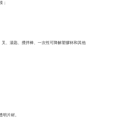
模；
、叉、湯匙、攪拌棒、一次性可降解塑膠杯和其他
透明片材。