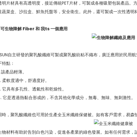
透明片材具有高透明度，接近傳統PET片材，可製成各種吸塑包裝產品。
性蔬菜盒、沙拉盒、鮮魚托盤等，安全衛生。此外，還可製成一次性透明
7
可生物降解
F
iber 和
我
ts
一個
應用
ESUN自主研發的聚乳酸纖維可製成聚乳酸紡粘不織布，廣泛應用於民用
下特點：
1. 該產品輕薄。
2. 柔軟度適中，舒適度好。
3. 它具有多孔性、透氣性和乾燥性。
4. 它是透過熱黏合形成的，不含其他化學成分，無毒、無味、無刺激性。
同時，聚乳酸纖維也可用於生產全玉米纖維保健被。如有客戶需求，易森
生物材料有助於告別白色污染，促進各產業的綠色發展。如有任何需求，