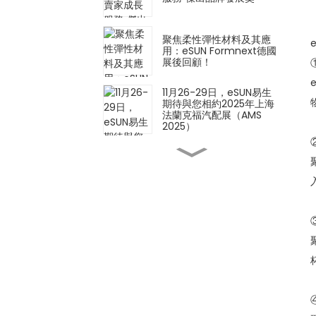
聚焦柔性彈性材料及其應
用：eSUN Formnext德國
展後回顧！
11月26-29日，eSUN易生
期待與您相約2025年上海
法蘭克福汽配展（AMS
2025）
創新材料 × 創新應用 |
eSUN 亮相 2025 年德國
Formnext 展會
iSUN3D單組分彈性樹脂3D
列印解決方案正式發表！
以材料技術定義製造業的未
來－eSUN誠摯邀請您參加
2025年德國Formnext展
會