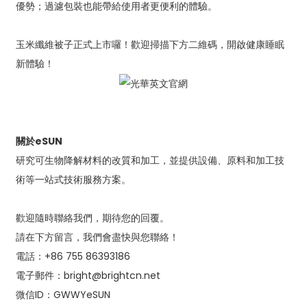
優勢；過濾包裝也能帶給使用者更便利的體驗。
玉米纖維被子正式上市囉！歡迎掃描下方二維碼，開啟健康睡眠
新體驗！
關於eSUN
研究可生物降解材料的改質和加工，並提供設備、原料和加工技
術等一站式技術服務方案。
歡迎隨時聯絡我們，期待您的回覆。
請在下方留言，我們會盡快與您聯絡！
電話：+86 755 86393186
電子郵件：bright@brightcn.net
微信ID：GWWYeSUN