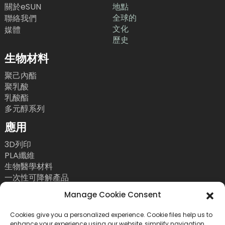
關於eSUN
地點
全球的
聯絡我們
文化
媒體
歷史
生物材料
聚己內酯
聚乳酸
乳酸酯
多元醇系列
應用
3D列印
PLA纖維
生物醫學材料
一次性可降解產品
聯絡我們
Manage Cookie Consent
電話：+86 755 86393186
Cookies give you a personalized experience. Cookie files help us to
enhance your experience using our website, simplify navigation,