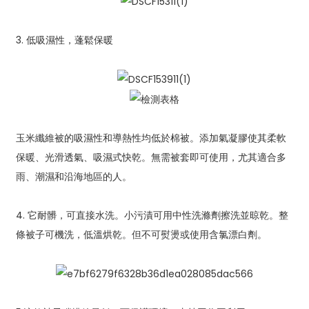
3. 低吸濕性，蓬鬆保暖
玉米纖維被的吸濕性和導熱性均低於棉被。添加氣凝膠使其柔軟
保暖、光滑透氣、吸濕式快乾。無需被套即可使用，尤其適合多
雨、潮濕和沿海地區的人。
4. 它耐髒，可直接水洗。小污漬可用中性洗滌劑擦洗並晾乾。整
條被子可機洗，低溫烘乾。但不可熨燙或使用含氯漂白劑。