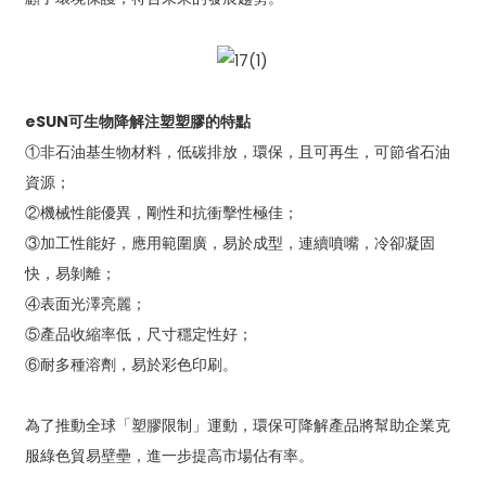
eSUN可生物降解注塑塑膠的特點
①非石油基生物材料，低碳排放，環保，且可再生，可節省石油
資源；
②機械性能優異，剛性和抗衝擊性極佳；
③加工性能好，應用範圍廣，易於成型，連續噴嘴，冷卻凝固
快，易剝離；
④表面光澤亮麗；
⑤產品收縮率低，尺寸穩定性好；
⑥耐多種溶劑，易於彩色印刷。
為了推動全球「塑膠限制」運動，環保可降解產品將幫助企業克
服綠色貿易壁壘，進一步提高市場佔有率。