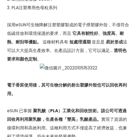
3. PLA注塑專用色母粒系列
採用eSUN可生物降解注塑塑膠製​​成的電子煙塑膠外殼，不僅符合
低碳排放和環境保護的要求，而且
它具有韌性好、強度高、耐
熱、耐刮等優點。
這種材料具有
短處理週期
並且是
易於形成
這
可以大大提高生產效率。在產品設計方面，它可以滿足…
透明色
要求和顏色定制
。
電子香菸使用後，其可生物分解的射出塑膠外殼也可以回收再利
用。
eSUN 已掌握
聚乳酸（PLA）工業化和回收技術。該公司可透過
回收再利用聚乳酸，生產各種「雙高」乳酸產品。
實現了資源的
循環利用和高效利用。這種利用方式不僅提高了經濟效益，也兼
顧了環境保護，符合未來的發展趨勢。