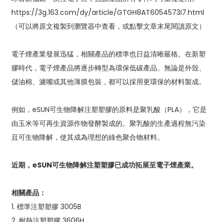
https://3g.163.com/dy/article/GTGH8AT6054573I7.html
（可以將原文複製到瀏覽器中查看，或點擊文章末尾閱讀原文）
電子煙產業發展迅猛，相關產品的標準也日益清晰嚴格。在新塑
膠時代，電子煙產品將逐步轉型為環保低碳產品。無論是外殼、
儲油棉、濾嘴或其他薄膜包裝，都可以採用更環保的材料製成。
例如，eSUN可生物降解注塑塑膠的原料是聚乳酸（PLA），它是
由玉米等可再生資源作物發酵製成的。聚乳酸的生產過程無污染
且可生物降解，使其成為理想的綠色聚合物材料。
近期，eSUN可生物降解注塑塑膠已成功拓展至電子煙產業。
相關產品：
1. 標準注塑塑膠 3005B
2. 耐熱注塑塑膠 3606H