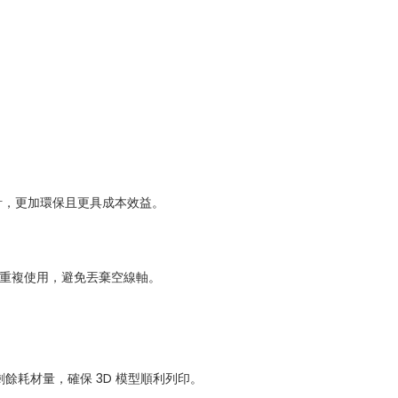
s 設計，更加環保且更具成本效益。
材，可重複使用，避免丟棄空線軸。
剩餘耗材量，確保 3D 模型順利列印。