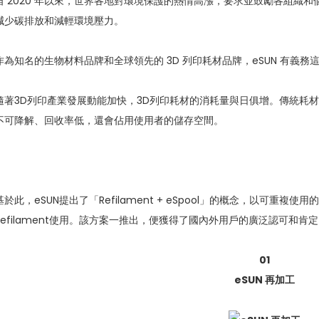
自 2020 年以來，世界各地對環境保護的熱情高漲，要求並鼓勵各組織
減少碳排放和減輕環境壓力。
作為知名的生物材料品牌和全球領先的 3D 列印耗材品牌，eSUN 有義務
隨著3D列印產業發展動能加快，3D列印耗材的消耗量與日俱增。傳統耗
不可降解、回收率低，還會佔用使用者的儲存空間。
基於此，eSUN提出了「Refilament + eSpool」的概念，以可重複使
Refilament使用。該方案一推出，便獲得了國內外用戶的廣泛認可和肯
01
eSUN 再加工