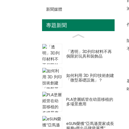
新聞媒體
專題新聞
「透明」3D列印材料不再
侷限於玩具和裝飾品
如何利用 3D 列印技術創建
「微型基礎設施」？
PLA塗層紙管在幼苗移植的
多場景應用
eSUN榮獲“亞馬遜賣家成長
服務•傑出品牌發展獎”