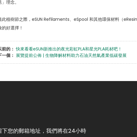
活」理念。
值此植樹節之際，eSUN Refilaments、eSpool 和其他環保材料（eResi
放的好選擇！
以前的：
快來看看eSUN新推出的夜光彩虹PLA和星光PLA耗材吧！
下一個：
展覽提前公佈 | 生物降解材料助力石油天然氣產業低碳發展
下您的郵箱地址，我們將在24小時