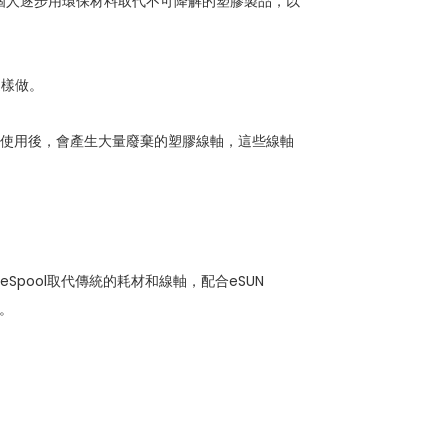
和個人逐步用環保材料取代不可降解的塑膠製品，以
這樣做。
材使用後，會產生大量廢棄的塑膠線軸，這些線軸
用的eSpool取代傳統的耗材和線軸，配合eSUN
定。