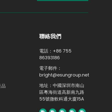
聯絡我們
電話：+86 755
86393186
電子郵件：
bright@esungroup.net
地址：中國深圳市南山
產品
區粵海街道高新南九路
55號微軟科通大廈15A