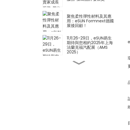
聚焦柔性彈性材料及其應
用：eSUN Formnext德國
展後回顧！
11月26-29日，eSUN易生
期待與您相約2025年上海
法蘭克福汽配展（AMS
2025）
創新材料 × 創新應用 |
eSUN 亮相 2025 年德國
Formnext 展會
iSUN3D單組分彈性樹脂3D
列印解決方案正式發表！
以材料技術定義製造業的未
來－eSUN誠摯邀請您參加
2025年德國Formnext展
會