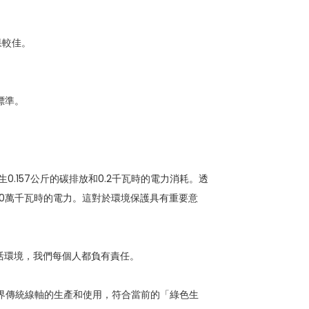
果較佳。
標準。
0.157公斤的碳排放和0.2千瓦時的電力消耗。透
440萬千瓦時的電力。這對於環境保護具有重要意
活環境，我們每個人都負有責任。
有效減少業界傳統線軸的生產和使用，符合當前的「綠色生