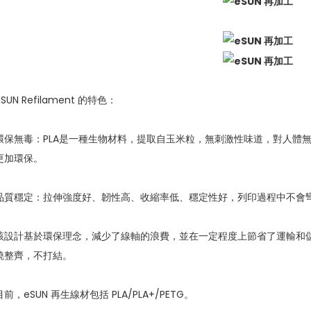
eSUN Refilament 的特色：
環保無毒：PLA是一種生物材料，提取自玉米粒，無刺激性味道，對人體
更加環保。
品質穩定：拉伸強度好、韌性高、收縮率低、穩定性好，列印過程中不會
該設計基於環保理念，減少了線軸的浪費，並在一定程度上節省了運輸和
繞整齊，不打結。
目前，eSUN 再生線材包括 PLA/PLA+/PETG。