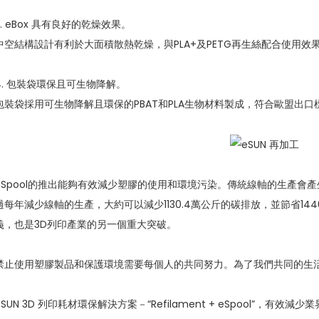
3. eBox 具有良好的乾燥效果。
中空結構設計有利於大面積散熱乾燥，與PLA+及PETG再生絲配合使用效
4. 包裝袋環保且可生物降解。
包裝袋採用可生物降解且環保的PBAT和PLA生物材料製成，符合歐盟出口
eSpool的推出能夠有效減少塑膠的使用和環境污染。傳統線軸的生產會產生
過每年減少線軸的生產，大約可以減少1130.4萬公斤的碳排放，並節省1
義，也是3D列印產業的另一個重大突破。
禁止使用塑膠製品和保護環境需要每個人的共同努力。為了我們共同的生
eSUN 3D 列印耗材環保解決方案－“Refilament + eSpool”，