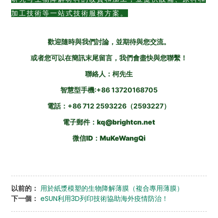
加工技術等一站式技術服務方案。
歡迎隨時與我們討論，並期待與您交流。
或者您可以在簡訊末尾留言，我們會盡快與您聯繫！
聯絡人：柯先生
智慧型手機:
+86 13720168705
電話：+86 712 2593226（2593227）
電子郵件：kq@brightcn.net
微信ID：MuKeWangQi
以前的：
用於紙漿模塑的生物降解薄膜（複合專用薄膜）
下一個：
eSUN利用3D列印技術協助海外疫情防治！