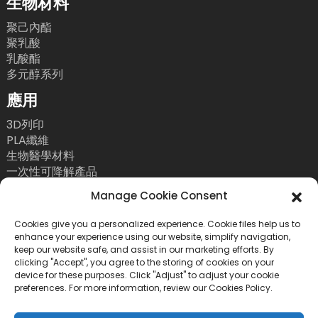
生物材料
聚己內酯
聚乳酸
乳酸酯
多元醇系列
應用
3D列印
PLA纖維
生物醫學材料
一次性可降解產品
聯絡我們
Manage Cookie Consent
電話：+86 755 86393186
Cookies give you a personalized experience. Cookie files help us to
enhance your experience using our website, simplify navigation,
電子郵件：bright@esungroup.net
keep our website safe, and assist in our marketing efforts. By
clicking "Accept", you agree to the storing of cookies on your
地址：中國深圳市南山區粵海街道高新南九路55號微
device for these purposes. Click "Adjust" to adjust your cookie
軟科通大廈15A
preferences. For more information, review our Cookies Policy.