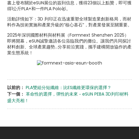
書上發布關於eSUN展位的簽到信息，獲得23個以上點贊，即可獲
得1公斤PLA+和一件PLA Polo衫。
活動詳情如下：3D 列印正在迅速重塑全球製造業創新格局，而材
料作為技術實施和產業升級的“核心基石”，對產業發展至關重要。
2025年深圳國際材料與材料展（Formnext Shenzhen 2025）
即將開幕，eSUN誠摯邀請各位蒞臨我們的攤位。讓我們共同探討
材料創新、全球產業趨勢…分享前沿實踐，攜手建構開放協作的產
業生態系統！
以前的：
PLA雙組分短纖維：比ES纖維更環保的選擇？
下一個：
革命性的選擇，彈性的未來－eSUN PEBA 3D列印材料
盛大亮相！