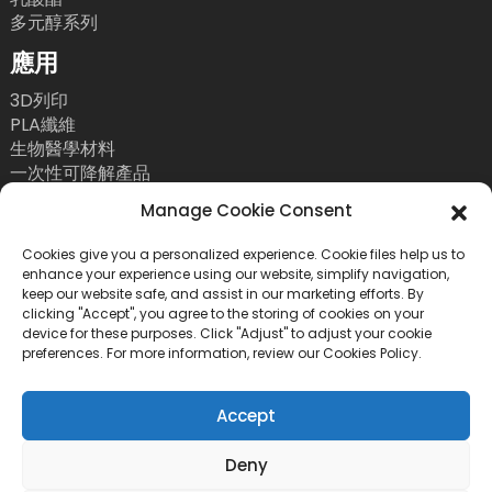
多元醇系列
應用
3D列印
PLA纖維
生物醫學材料
一次性可降解產品
聯絡我們
Manage Cookie Consent
電話：+86 755 86393186
Cookies give you a personalized experience. Cookie files help us to
enhance your experience using our website, simplify navigation,
電子郵件：bright@esungroup.net
keep our website safe, and assist in our marketing efforts. By
clicking "Accept", you agree to the storing of cookies on your
地址：中國深圳市南山區粵海街道高新南九路55號微
device for these purposes. Click "Adjust" to adjust your cookie
軟科通大廈15A
preferences. For more information, review our Cookies Policy.
Accept
Deny