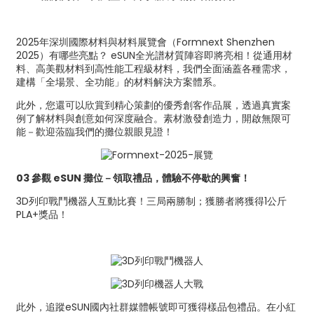
2025年深圳國際材料與材料展覽會（Formnext Shenzhen
2025）有哪些亮點？ eSUN全光譜材質陣容即將亮相！從通用材
料、高美觀材料到高性能工程級材料，我們全面涵蓋各種需求，
建構「全場景、全功能」的材料解決方案體系。
此外，您還可以欣賞到精心策劃的優秀創客作品展，透過真實案
例了解材料與創意如何深度融合。素材激發創造力，開啟無限可
能－歡迎蒞臨我們的攤位親眼見證！
03 參觀 eSUN 攤位－領取禮品，體驗不停歇的興奮！
3D列印戰鬥機器人互動比賽！三局兩勝制；獲勝者將獲得1公斤
PLA+獎品！
此外，追蹤eSUN國內社群媒體帳號即可獲得樣品包禮品。在小紅