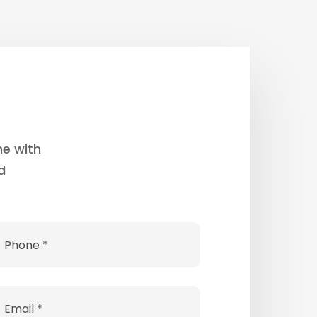
ne with
d