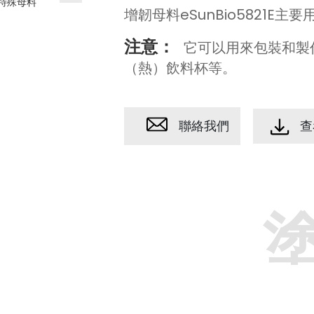
增韌母料eSunBio5821E
注意：
它可以用來包裝和製
（熱）飲料杯等。
聯絡我們
查
塗