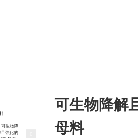
料
關於eSUN
生物材料
應用程式
媒體
環境、社
可生物降解
Loading...
Loading...
母料