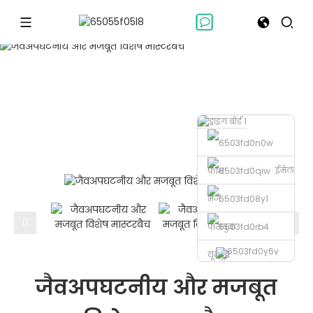
पॉलीलैक्टिक एसिड
पॉलीलैक्टिक एसिड
घर
जैवअपघटनीय और मजबूत विशेष मास्टरबैच
ईमेल
फ़ोन
भेजें
फेसबुक
यूट्यूब
जैवअपघटनीय और मजबूत