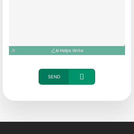
AI Helps Write
SEND
CONTACT
US