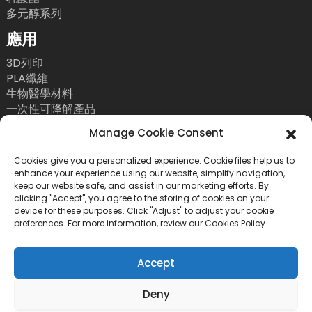
多元醇系列
應用
3D列印
PLA纖維
生物醫學材料
一次性可降解產品
聯絡我們
Manage Cookie Consent
電話：+86 755 86393186
Cookies give you a personalized experience. Cookie files help us to
enhance your experience using our website, simplify navigation,
電子郵件：bright@esungroup.net
keep our website safe, and assist in our marketing efforts. By
clicking "Accept", you agree to the storing of cookies on your
地址：中國深圳市南山區粵海街道高新南九路55號微
device for these purposes. Click "Adjust" to adjust your cookie
軟科通大廈15A
preferences. For more information, review our Cookies Policy.
Accept
Deny