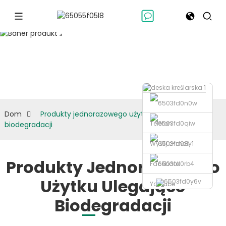
Produkty
jednorazowego
użytku
ulegające
biodegradacji
Dom
Produkty jednorazowego użytku ulegające
Telefon
biodegradacji
Wyślij e-mail
Produkty Jednorazowego
Facebook
Użytku Ulegające
Youtube
Biodegradacji