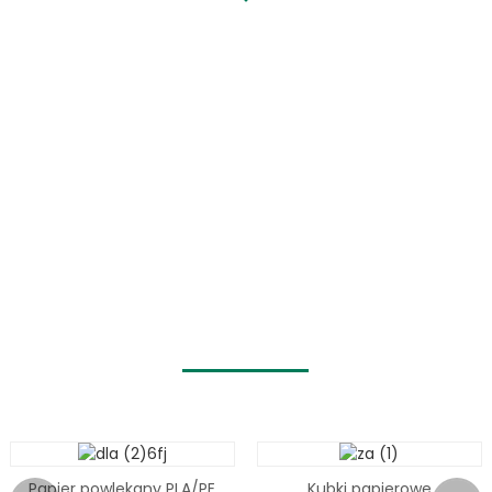
PRODUKTY
PAPIEROWE
POWLEKANE
Biodegradowalny papier powlekany
eSUN uzyskał liczne certyfikaty
biodegradowalności, m.in. BPI i DIN, i
może być stosowany do produkcji
różnych produktów, w tym kubków
papierowych i misek papierowych.
Papier powlekany PLA/PE
Kubki papierowe