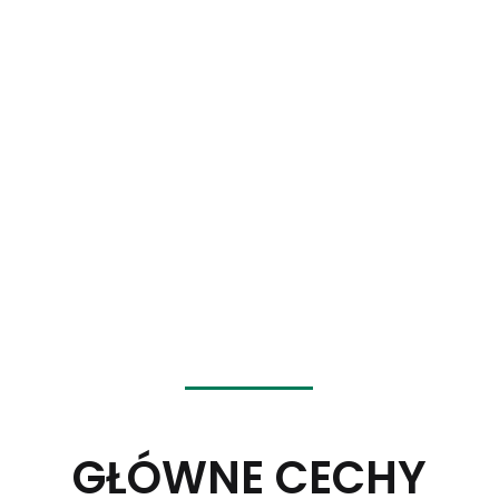
roślin (bambusa, pozostałości trzciny
cukrowej) oraz czystej wody źródlanej
jako surowców. Formowane z pulpy,
oferują korzyści dla środowiska,
atrakcyjny design, odporność na ciepło,
wodę, olej, nietoksyczność i
bezwonność. Można je bezpiecznie
stosować w bezpośrednim kontakcie z
żywnością. Ponadto, Bagasse Products
posiada…
Certyfikacja wolna od PFAS
i
może
dostosuj drukowane
logo
Zapraszamy do kontaktu!
GŁÓWNE CECHY