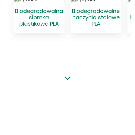
Biodegradowalna
Biodegradowalne
słomka
naczynia stołowe
k
plastikowa PLA
PLA
PRODUKTY Z
BAGASSY
Jednorazowe, biodegradowalne
naczynia z włókien roślinnych są
wytwarzane z czystych, naturalnych