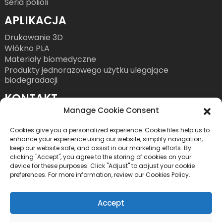
Seria polioli
APLIKACJA
Drukowanie 3D
Włókno PLA
Materiały biomedyczne
Produkty jednorazowego użytku ulegające
biodegradacji
KONTAKT
Manage Cookie Consent
Tel.: +86 755 86393186
Adres e-mail: bright@esungroup.net
Cookies give you a personalized experience. Cookie files help us to
enhance your experience using our website, simplify navigation,
Adres: 15A, Microsoft Ketong Building, No.55
keep our website safe, and assist in our marketing efforts. By
clicking "Accept", you agree to the storing of cookies on your
Gaoxinnan 9th Road, High Tech Community,
device for these purposes. Click "Adjust" to adjust your cookie
Yuehai Street, Nanshan District, Shenzhen, Chiny
preferences. For more information, review our Cookies Policy.
Accept