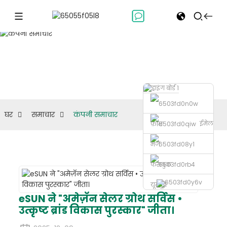
कंपनी समाचार
घर
समाचार
कंपनी समाचार
ईमेल
फ़ोन
भेजें
फेसबुक
यूट्यूब
eSUN ने "अमेज़ॅन सेलर ग्रोथ सर्विस •
उत्कृष्ट ब्रांड विकास पुरस्कार" जीता।