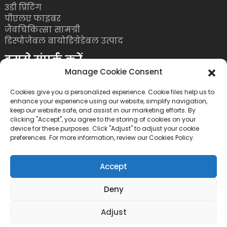
3डी प्रिंटिंग
पीएलए फाइबर
जैवचिकित्सा सामग्री
डिस्पोजेबल बायोडिग्रेडेबल उत्पाद
हमसे संपर्क करें
Manage Cookie Consent
दूरभाष: +86 755 86393186
ईमेल: bright@esungroup.net
Cookies give you a personalized experience. Cookie files help us to
enhance your experience using our website, simplify navigation,
पता: 15ए, माइक्रोसॉफ्ट केटोंग बिल्डिंग, नंबर 55,
keep our website safe, and assist in our marketing efforts. By
clicking "Accept", you agree to the storing of cookies on your
गाओक्सिनन 9वीं रोड, हाई टेक कम्युनिटी, युहाई
device for these purposes. Click "Adjust" to adjust your cookie
स्ट्रीट, नानशान जिला, शेन्ज़ेन, चीन
preferences. For more information, review our Cookies Policy.
Accept
Deny
कॉपीराइट©2026 शेन्ज़ेन एसुन इंडस्ट्रियल कंपनी लिमिटेड।
Adjust
सर्वाधिकार सुरक्षित।
*गोपनीयता नीति