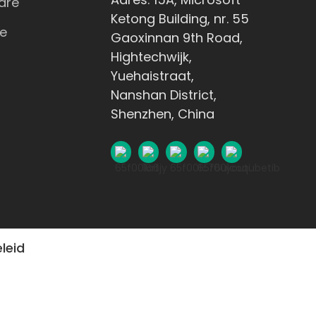
are
Ketong Building, nr. 55
e
Gaoxinnan 9th Road,
Hightechwijk,
Yuehaistraat,
Nanshan District,
Shenzhen, China
leid