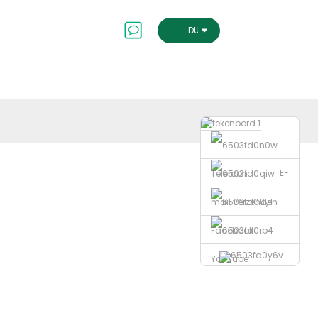
ontact Met Ons Op
DUTCH
E-
Telefoon
mail verzenden
Facebook
YouTube