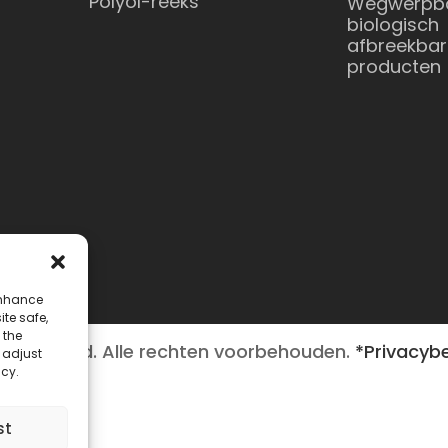
Polyol-reeks
Wegwerpb
biologisch
afbreekbar
producten
enhance
ite safe,
 the
al Co., Ltd. Alle rechten voorbehouden.
*Privacybe
o adjust
icy.
st