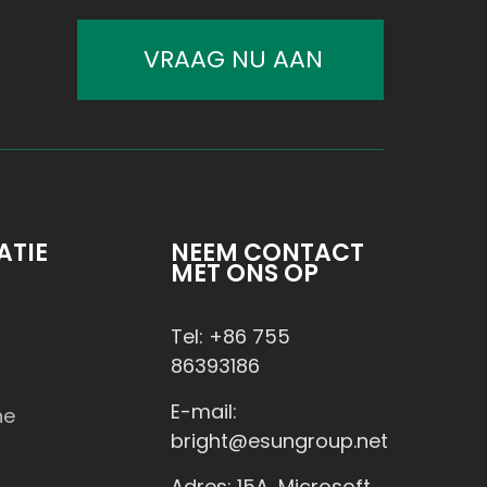
VRAAG NU AAN
ATIE
NEEM CONTACT
MET ONS OP
Tel: +86 755
86393186
E-mail:
he
bright@esungroup.net
Adres: 15A, Microsoft