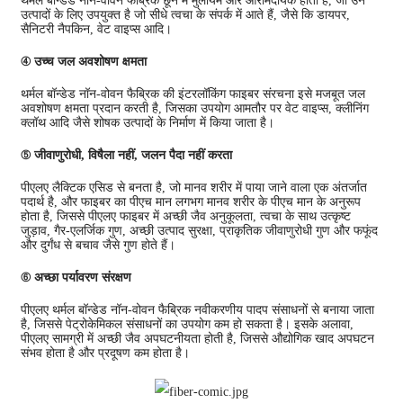
थर्मल बॉन्डेड नॉन-वोवन फैब्रिक छूने में मुलायम और आरामदायक होता है, जो उन
उत्पादों के लिए उपयुक्त है जो सीधे त्वचा के संपर्क में आते हैं, जैसे कि डायपर,
सैनिटरी नैपकिन, वेट वाइप्स आदि।
④ उच्च जल अवशोषण क्षमता
थर्मल बॉन्डेड नॉन-वोवन फैब्रिक की इंटरलॉकिंग फाइबर संरचना इसे मजबूत जल
अवशोषण क्षमता प्रदान करती है, जिसका उपयोग आमतौर पर वेट वाइप्स, क्लीनिंग
क्लॉथ आदि जैसे शोषक उत्पादों के निर्माण में किया जाता है।
⑤ जीवाणुरोधी, विषैला नहीं, जलन पैदा नहीं करता
पीएलए लैक्टिक एसिड से बनता है, जो मानव शरीर में पाया जाने वाला एक अंतर्जात
पदार्थ है, और फाइबर का पीएच मान लगभग मानव शरीर के पीएच मान के अनुरूप
होता है, जिससे पीएलए फाइबर में अच्छी जैव अनुकूलता, त्वचा के साथ उत्कृष्ट
जुड़ाव, गैर-एलर्जिक गुण, अच्छी उत्पाद सुरक्षा, प्राकृतिक जीवाणुरोधी गुण और फफूंद
और दुर्गंध से बचाव जैसे गुण होते हैं।
⑥ अच्छा पर्यावरण संरक्षण
पीएलए थर्मल बॉन्डेड नॉन-वोवन फैब्रिक नवीकरणीय पादप संसाधनों से बनाया जाता
है, जिससे पेट्रोकेमिकल संसाधनों का उपयोग कम हो सकता है। इसके अलावा,
पीएलए सामग्री में अच्छी जैव अपघटनीयता होती है, जिससे औद्योगिक खाद अपघटन
संभव होता है और प्रदूषण कम होता है।