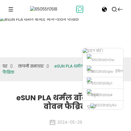
कंपनी
समाचार
घर
कंपनी समाचार
eSUN PLA थर्मल बॉन्डेड नॉन-वोवन
ईमेल
फ़ोन
फैब्रिक
भेजें
फेसबुक
eSUN PLA थर्मल बॉन्डेड नॉन-
वोवन फैब्रिक
यूट्यूब
2024-05-29