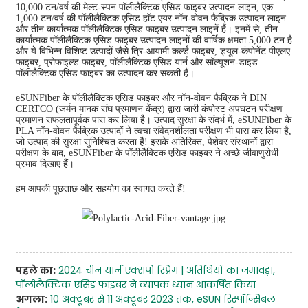
10,000 टन/वर्ष की मेल्ट-स्पन पॉलीलैक्टिक एसिड फाइबर उत्पादन लाइन, एक
1,000 टन/वर्ष की पॉलीलैक्टिक एसिड हॉट एयर नॉन-वोवन फैब्रिक उत्पादन लाइन
और तीन कार्यात्मक पॉलीलैक्टिक एसिड फाइबर उत्पादन लाइनें हैं। इनमें से, तीन
कार्यात्मक पॉलीलैक्टिक एसिड फाइबर उत्पादन लाइनों की वार्षिक क्षमता 5,000 टन है
और ये विभिन्न विशिष्ट उत्पादों जैसे त्रि-आयामी कर्ल्ड फाइबर, ड्यूल-कंपोनेंट पीएलए
फाइबर, प्रोफाइल्ड फाइबर, पॉलीलैक्टिक एसिड यार्न और सॉल्यूशन-डाइड
पॉलीलैक्टिक एसिड फाइबर का उत्पादन कर सकती हैं।
eSUNFiber के पॉलीलैक्टिक एसिड फाइबर और नॉन-वोवन फैब्रिक ने DIN
CERTCO (जर्मन मानक संघ प्रमाणन केंद्र) द्वारा जारी कंपोस्ट अपघटन परीक्षण
प्रमाणन सफलतापूर्वक पास कर लिया है। उत्पाद सुरक्षा के संदर्भ में, eSUNFiber के
PLA नॉन-वोवन फैब्रिक उत्पादों ने त्वचा संवेदनशीलता परीक्षण भी पास कर लिया है,
जो उत्पाद की सुरक्षा सुनिश्चित करता है! इसके अतिरिक्त, पेशेवर संस्थानों द्वारा
परीक्षण के बाद, eSUNFiber के पॉलीलैक्टिक एसिड फाइबर ने अच्छे जीवाणुरोधी
प्रभाव दिखाए हैं।
हम आपकी पूछताछ और सहयोग का स्वागत करते हैं!
पहले का:
2024 चीन यार्न एक्सपो स्प्रिंग | अतिथियों का जमावड़ा,
पॉलीलैक्टिक एसिड फाइबर ने व्यापक ध्यान आकर्षित किया
अगला:
10 अक्टूबर से 11 अक्टूबर 2023 तक, eSUN रिस्पॉन्सिबल