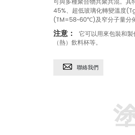
可與多種聚合物共聚共混。其
45%、超低玻璃化轉變溫度(Tg
(TM=58~60℃)及窄分子量分
注意：
它可以用來包裝和製
（熱）飲料杯等。
聯絡我們
塗