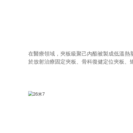
在醫療領域，夾板級聚己內酯被製成低溫熱
於放射治療固定夾板、骨科復健定位夾板、