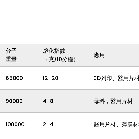
規格
分子
熔化指數
應用
重量
（克/10分鐘）
65000
12-20
3D列印、醫用片
90000
4-8
母料，醫用片材
100000
2-4
醫用片材、薄膜材