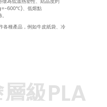
特徵為低溫熱塑性、結晶度約
=-600℃)、低熔點
佈。
作各種產品，例如牛皮紙袋、冷
層級PLA