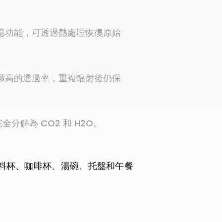
憶功能，可透過熱處理恢復原始
極高的透過率，重複輻射後仍保
全分解為 CO2 和 H2O。
料杯、咖啡杯、湯碗、托盤和午餐