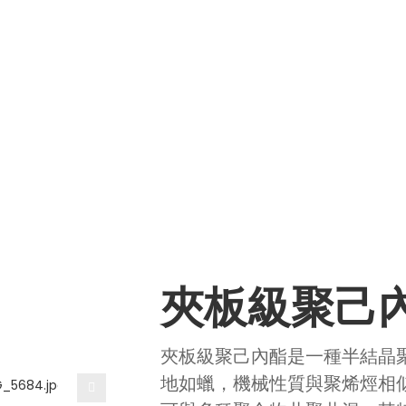
己內酯
關於eSUN
生物材料
應用程式
媒體
環境、社
料
夾板級聚己
Loading...
Loading...
夾板級聚己內酯是一種半結晶
地如蠟，機械性質與聚烯烴相似，