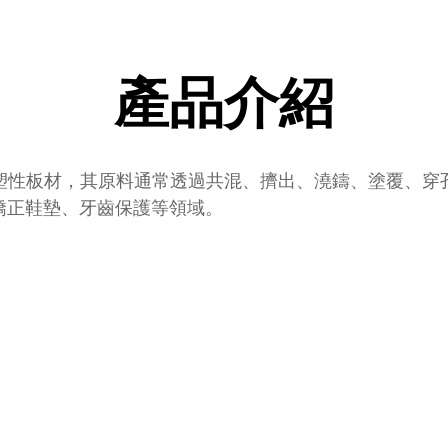
產品介紹
塑性板材，其原料通常透過共混、擠出、澆鑄、塗覆、穿
矯正鞋墊、牙齒保護等領域。