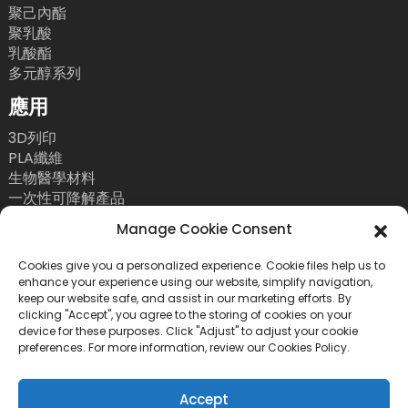
聚己內酯
聚乳酸
乳酸酯
多元醇系列
應用
3D列印
PLA纖維
生物醫學材料
一次性可降解產品
聯絡我們
Manage Cookie Consent
電話：+86 755 86393186
Cookies give you a personalized experience. Cookie files help us to
enhance your experience using our website, simplify navigation,
電子郵件：bright@esungroup.net
keep our website safe, and assist in our marketing efforts. By
clicking "Accept", you agree to the storing of cookies on your
地址：中國深圳市南山區粵海街道高新南九路55號微
device for these purposes. Click "Adjust" to adjust your cookie
軟科通大廈15A
preferences. For more information, review our Cookies Policy.
Accept