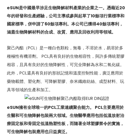
eSUN是中國最早涉足生物降解材料產業的企業之一。憑藉近20
年的研發和生產經驗，公司主導或參與起草了10餘項行業標準和
國家標準，併申請了60餘項專利。本公司已獲得40餘項專利，
涵蓋生物降解材料的合成、改質、應用及回收利用等領域。
聚己內酯（PCL）是一種白色顆粒，無毒，不溶於水，易溶於多
種極性有機溶劑。 PCL具有良好的生物相容性，與許多傳統塑膠
相容，且具有良好的生物降解性，可完全降解為水和二氧化碳。
此外，PCL還具有良好的形狀記憶和溫度控制性能，廣泛應用於
藥物載體、塑化劑、可降解塑膠、奈米纖維紡絲、成型材料、玩
具等領域的生產和加工。
eSUN擁有全球唯一的PCL工業連續聚合能力。 PCL主要應用於
生醫和可生物降解包裝兩大領域。生物醫學應用包括低溫放射治
療固定板和骨固定低溫熱塑性板，而隨著全球塑膠禁令的實施，
可生物降解包裝應用也日益廣泛。