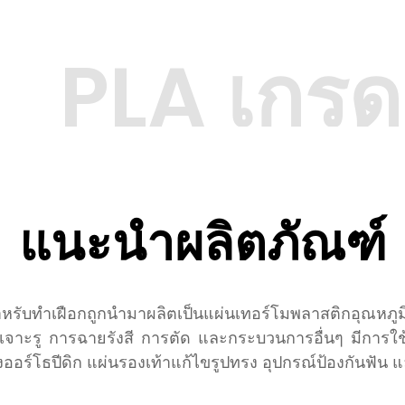
PLA เกรด
แนะนำผลิตภัณฑ์
ทำเฝือกถูกนำมาผลิตเป็นแผ่นเทอร์โมพลาสติกอุณหภูมิต
จาะรู การฉายรังสี การตัด และกระบวนการอื่นๆ มีการใช
งออร์โธปีดิก แผ่นรองเท้าแก้ไขรูปทรง อุปกรณ์ป้องกันฟัน แ