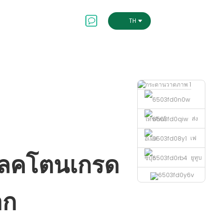
เอสจีจี
ติดต่อเรา
THAI
ส่ง
โทรศัพท์
เฟ
อีเมล
แลคโตนเกรด
ยูทูบ
ซบุ๊ก
Loading...
Loading...
อก