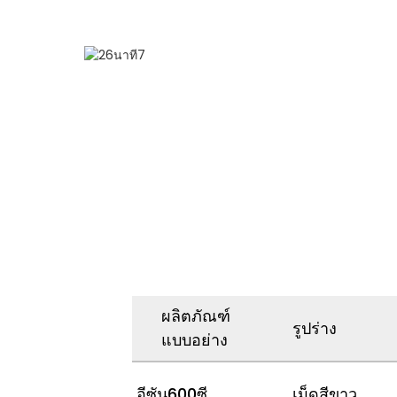
ผลิตภัณฑ์
รูปร่าง
แบบอย่าง
อีซัน600ซี
เม็ดสีขาว