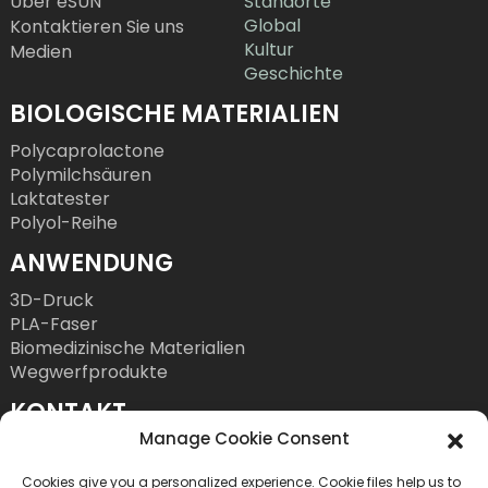
Über eSUN
Standorte
Global
Kontaktieren Sie uns
Kultur
Medien
Geschichte
BIOLOGISCHE MATERIALIEN
Polycaprolactone
Polymilchsäuren
Laktatester
Polyol-Reihe
ANWENDUNG
3D-Druck
PLA-Faser
Biomedizinische Materialien
Wegwerfprodukte
KONTAKT
Manage Cookie Consent
Tel.: +86 755 86393186
E-Mail: bright@esungroup.net
Cookies give you a personalized experience. Cookie files help us to